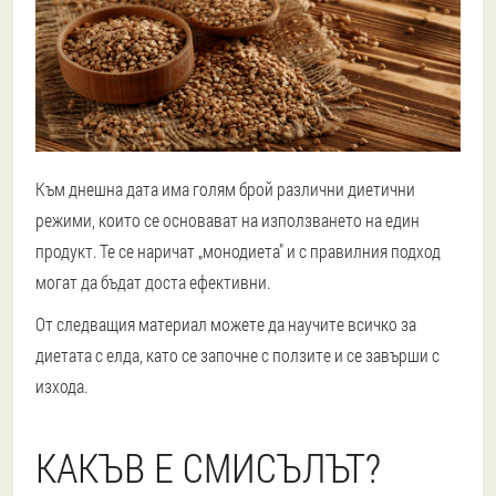
Към днешна дата има голям брой различни диетични
режими, които се основават на използването на един
продукт. Те се наричат „монодиета" и с правилния подход
могат да бъдат доста ефективни.
От следващия материал можете да научите всичко за
диетата с елда, като се започне с ползите и се завърши с
изхода.
КАКЪВ Е СМИСЪЛЪТ?