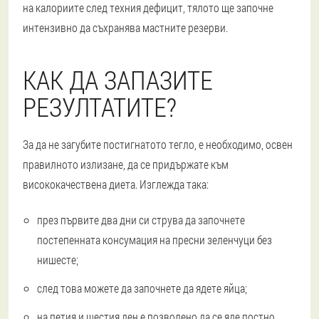
на калориите след техния дефицит, тялото ще започне
интензивно да съхранява мастните резерви.
КАК ДА ЗАПАЗИТЕ
РЕЗУЛТАТИТЕ?
За да не загубите постигнатото тегло, е необходимо, освен
правилното излизане, да се придържате към
висококачествена диета. Изглежда така:
през първите два дни си струва да започнете
постепенната консумация на пресни зеленчуци без
нишесте;
след това можете да започнете да ядете яйца;
на петия и шестия ден е позволено да се яде постно