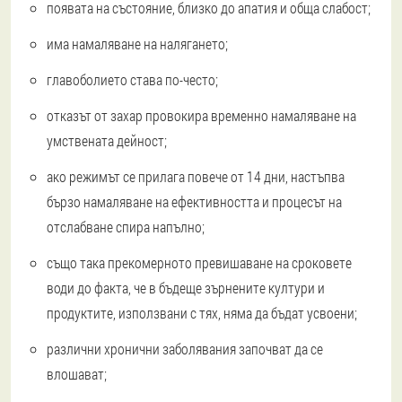
появата на състояние, близко до апатия и обща слабост;
има намаляване на налягането;
главоболието става по-често;
отказът от захар провокира временно намаляване на
умствената дейност;
ако режимът се прилага повече от 14 дни, настъпва
бързо намаляване на ефективността и процесът на
отслабване спира напълно;
също така прекомерното превишаване на сроковете
води до факта, че в бъдеще зърнените култури и
продуктите, използвани с тях, няма да бъдат усвоени;
различни хронични заболявания започват да се
влошават;