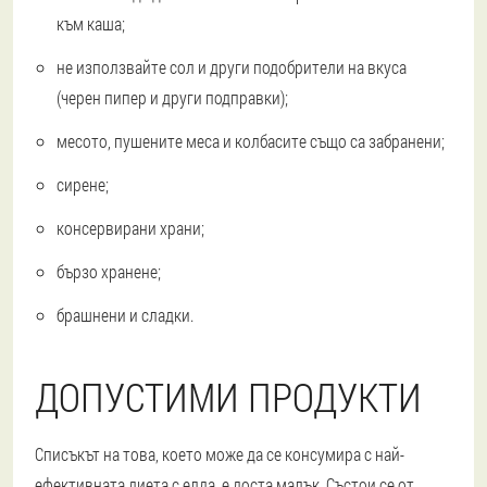
към каша;
не използвайте сол и други подобрители на вкуса
(черен пипер и други подправки);
месото, пушените меса и колбасите също са забранени;
сирене;
консервирани храни;
бързо хранене;
брашнени и сладки.
ДОПУСТИМИ ПРОДУКТИ
Списъкът на това, което може да се консумира с най-
ефективната диета с елда, е доста малък. Състои се от