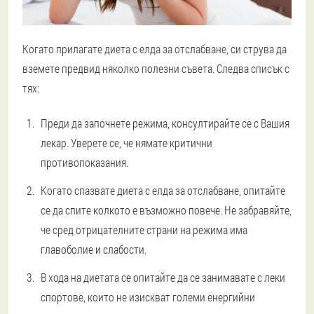
Когато прилагате диета с елда за отслабване, си струва да
вземете предвид няколко полезни съвета. Следва списък с
тях:
Преди да започнете режима, консултирайте се с Вашия
лекар. Уверете се, че нямате критични
противопоказания.
Когато спазвате диета с елда за отслабване, опитайте
се да спите колкото е възможно повече. Не забравяйте,
че сред отрицателните страни на режима има
главоболие и слабости.
В хода на диетата се опитайте да се занимавате с леки
спортове, които не изискват големи енергийни