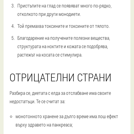
Пристъпите на глад се появяват много по-рядко,
отколкото при други монодиети.
Той премахва токсините и токсините от тялото.
Благодарение на получените полезни вещества,
структурата на ноктите и кожата се подобрява,
растежът на косата се стимулира.
ОТРИЦАТЕЛНИ СТРАНИ
Разбира се, диетата с елда за отслабване има своите
недостатъци. Те се считат за:
монотонното хранене за дълго време има лош ефект
върху здравето на панкреаса;