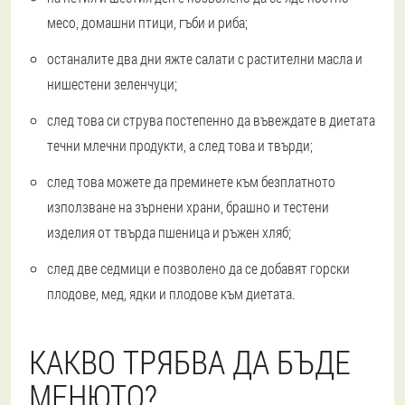
месо, домашни птици, гъби и риба;
останалите два дни яжте салати с растителни масла и
нишестени зеленчуци;
след това си струва постепенно да въвеждате в диетата
течни млечни продукти, а след това и твърди;
след това можете да преминете към безплатното
използване на зърнени храни, брашно и тестени
изделия от твърда пшеница и ръжен хляб;
след две седмици е позволено да се добавят горски
плодове, мед, ядки и плодове към диетата.
КАКВО ТРЯБВА ДА БЪДЕ
МЕНЮТО?