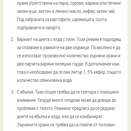
храни (приготвени на пара), сурови, варени или печени
зеленчуци, зехтин и ленено масло, кефир, зелен чай.
Под забраната са картофите, царевицата, солта,
подправките и захарта.
Вариант на диета с елда с пиле. Този режим е подходящ
за спазване в рамките на две седмици. Позволено е да
се използват произволно количество зърнени храни и
две парчета варени пилешки гърди. В допълнение към
това е необходимо да се пие литър 1, 5% кефир, същото
количество обикновена вода.
С ябълки. Тази опция трябва да се третира с повишено
внимание. Твърде много плодове може да доведе до
проблеми с тялото. Режимът предлага да се редуват
дните на ябълка и елда, или да се комбинират.
Зърнените храни не трябва да са повече от половин