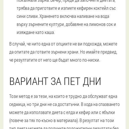
трябва да приготвите и изпиете кефирен коктейл със
сини сливи. Храненето включва наливане на вода
върху зърнените култури, добавяне на лимонов сок и
изяждане като каша.
В случай, че нито една от опциите не ви подхожда, можете
да опитате да готвите зърнени храни. Но имайте предвид,
че резултатите от него ще бъдат много по-ниски.
ВАРИАНТ ЗА ПЕТ ДНИ
Този метод е за тези, на които е трудно да обслужват една
седмица, но три дни не са достатъчни. В хода на спазването
можете да използвате диета с елда и кефир или с ябълки
(повече за тях по-късно в материала). В резултат на този
тип диета можете да получите положителни резултати без