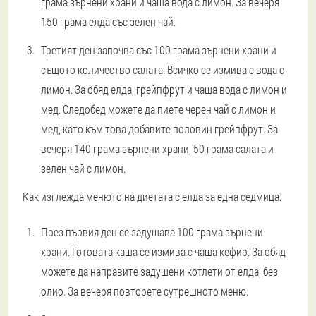
грама зърнени храни и чаша вода с лимон. За вечеря
150 грама елда със зелен чай.
Третият ден започва със 100 грама зърнени храни и
същото количество салата. Всичко се измива с вода с
лимон. За обяд елда, грейпфрут и чаша вода с лимон и
мед. Следобед можете да пиете черен чай с лимон и
мед, като към това добавите половин грейпфрут. За
вечеря 140 грама зърнени храни, 50 грама салата и
зелен чай с лимон.
Как изглежда менюто на диетата с елда за една седмица:
През първия ден се задушава 100 грама зърнени
храни. Готовата каша се измива с чаша кефир. За обяд
можете да направите задушени котлети от елда, без
олио. За вечеря повторете сутрешното меню.