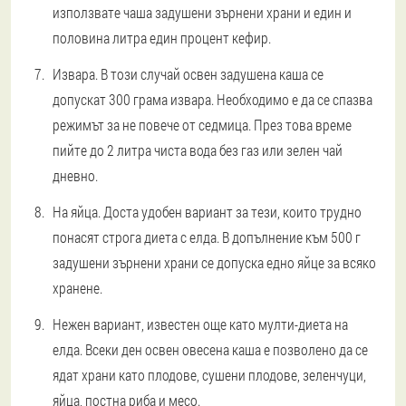
използвате чаша задушени зърнени храни и един и
половина литра един процент кефир.
Извара. В този случай освен задушена каша се
допускат 300 грама извара. Необходимо е да се спазва
режимът за не повече от седмица. През това време
пийте до 2 литра чиста вода без газ или зелен чай
дневно.
На яйца. Доста удобен вариант за тези, които трудно
понасят строга диета с елда. В допълнение към 500 г
задушени зърнени храни се допуска едно яйце за всяко
хранене.
Нежен вариант, известен още като мулти-диета на
елда. Всеки ден освен овесена каша е позволено да се
ядат храни като плодове, сушени плодове, зеленчуци,
яйца, постна риба и месо.