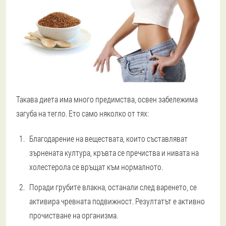
Такава диета има много предимства, освен забележима
загуба на тегло. Ето само няколко от тях:
Благодарение на веществата, които съставляват
зърнената култура, кръвта се пречиства и нивата на
холестерола се връщат към нормалното.
Поради грубите влакна, останали след варенето, се
активира чревната подвижност. Резултатът е активно
прочистване на организма.