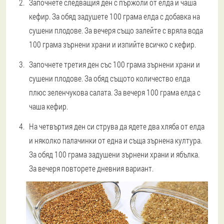
Започнете следващия ден с пържоли от елда и чаша
кефир. За обяд задушете 100 грама елда с добавка на
сушени плодове. За вечеря също залейте с вряла вода
100 грама зърнени храни и изпийте всичко с кефир.
Започнете третия ден със 100 грама зърнени храни и
сушени плодове. За обяд същото количество елда
плюс зеленчукова салата. За вечеря 100 грама елда с
чаша кефир.
На четвъртия ден си струва да ядете два хляба от елда
и няколко палачинки от една и съща зърнена култура.
За обяд 100 грама задушени зърнени храни и ябълка.
За вечеря повторете дневния вариант.