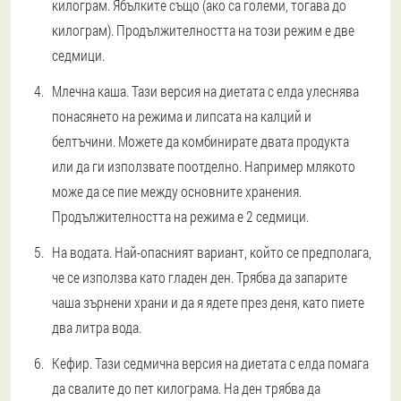
килограм. Ябълките също (ако са големи, тогава до
килограм). Продължителността на този режим е две
седмици.
Млечна каша. Тази версия на диетата с елда улеснява
понасянето на режима и липсата на калций и
белтъчини. Можете да комбинирате двата продукта
или да ги използвате поотделно. Например млякото
може да се пие между основните хранения.
Продължителността на режима е 2 седмици.
На водата. Най-опасният вариант, който се предполага,
че се използва като гладен ден. Трябва да запарите
чаша зърнени храни и да я ядете през деня, като пиете
два литра вода.
Кефир. Тази седмична версия на диетата с елда помага
да свалите до пет килограма. На ден трябва да