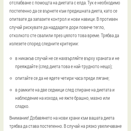
отслабване с помощта на диетата с елда. Тук е необходимо
постепенно да се върнете към предишната диета, като се
опитвате да запазите контрол и нови навици. В противен
случай рискувате да наддадете дори повече тегло,
отколкото сте свалили през цялото това време. Трябва да
излезете според следните критерии:
в никакъв случай не се нахвърляйте върху храната и не
преяждайте (след диета това е най-трудното нещо);
опитайте се да не ядете четири часа преди лягане;
в рамките на две седмици след спиране на диетата и
наблюдение на изхода, не яжте брашно, мазно или
сладко.
Внимание! Добавянето на нови храни към вашата диета
трябва да става постепенно. В случай на рязко увеличаване