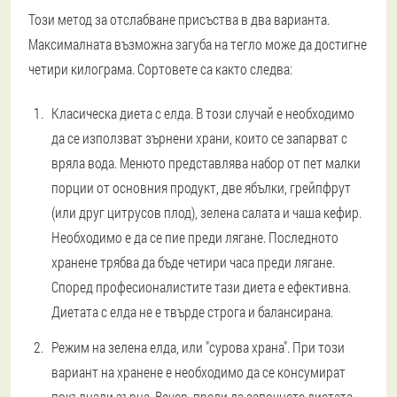
Този метод за отслабване присъства в два варианта.
Максималната възможна загуба на тегло може да достигне
четири килограма. Сортовете са както следва:
Класическа диета с елда. В този случай е необходимо
да се използват зърнени храни, които се запарват с
вряла вода. Менюто представлява набор от пет малки
порции от основния продукт, две ябълки, грейпфрут
(или друг цитрусов плод), зелена салата и чаша кефир.
Необходимо е да се пие преди лягане. Последното
хранене трябва да бъде четири часа преди лягане.
Според професионалистите тази диета е ефективна.
Диетата с елда не е твърде строга и балансирана.
Режим на зелена елда, или "сурова храна". При този
вариант на хранене е необходимо да се консумират
покълнали зърна. Вечер, преди да започнете диетата,