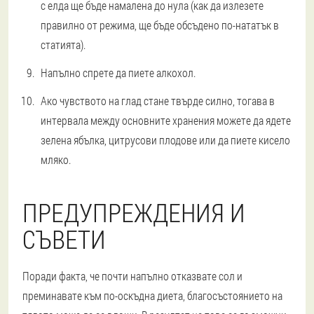
с елда ще бъде намалена до нула (как да излезете
правилно от режима, ще бъде обсъдено по-нататък в
статията).
Напълно спрете да пиете алкохол.
Ако чувството на глад стане твърде силно, тогава в
интервала между основните хранения можете да ядете
зелена ябълка, цитрусови плодове или да пиете кисело
мляко.
ПРЕДУПРЕЖДЕНИЯ И
СЪВЕТИ
Поради факта, че почти напълно отказвате сол и
преминавате към по-оскъдна диета, благосъстоянието на