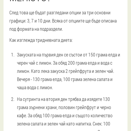
След това ще бъдат разгледани опции за три основни
графици: 3, 7 и 10 дни. Всяка от опциите ще бъде описана
под формата на подраздели.
Как изглежда тридневната диета:
Закуската на първия ден се състои от 150 грама елда и
черен чай с лимон. За обяд 200 грама елда и вода с
лимон. Като лека закуска 2 грейпфрута и зелен чай.
Вечеря - 130 грама елда, 100 грама зелена салата и
чаша вода с лимон.
На сутринта на втория ден трябва да изядете 130
грама зърнени храни, половин грейпфрут и черно
кафе. За обяд 100 грама елда и същото количество
зелена салата и зелен чай като напитка. Снек: 100