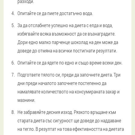
разходи.
Опитайте се да пиете достатъчно вода.
За да отслабнете успешно на диета с елда и вода,
избягвайте всяка възможност да се възнаградите.
Дори едно малко парченце шоколад на ден може да
доведе до отмяна на всички постигнати резултати.
Опитайте се да ядете по едно и също време всеки ден.
Подгответе тялото си, преди да започнете диета. Три
дни преди началото започнете постепенно да
намалявате количеството на консумираната захар и
мазнини.
Не забравяйте десния изход. Рязкото връщане към
старата диета със сигурност ще доведе до наддаване
на тегло. В резултат на това ефективността на диетата