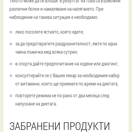
тялото може да се влоши. В резултат на това са възможни
различни болки и намаляване на налягането. При
наблюдение на такива ситуации е необходимо:
леко посолете ястието, което ядете;
за да предотвратите раздразнителност, яжте по една
чаена лъжичка мед всяка сутрин;
в спорта дайте предпочитание на ходене или джогинг;
консултирайте се с Вашия лекар за необходимия набор
от витамини, които ще приемате по време на диетата;
повторете режима не по-рано от два месеца след
напускане на диетата.
ЗАБРАНЕНИ ПРОДУКТИ