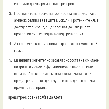
енергия и да изгаря мастните резерви.
Протеините по време на тренировка ще служат като
аминокиселини за вашите мускули. Протеините няма
да отделят енергия, а ще започнат да извършват
протеинов синтез веднага след тренировка.
Ако количеството мазнини в храната е по-малко от 3
грама.
Мазнините значително забавят скоростта на смилане
на храната и самото функциониране на орган като
стомаха. Ако включите мазни храни в чинията си
преди тренировка, ще почувствате гадене и колики по
време на тренировка.
Преди тренировка трябва да ядете: