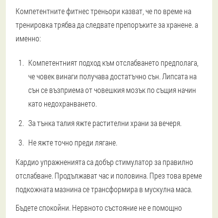
Компетентните фитнес треньори казват, че по време на
тренировка трябва да следвате препоръките за хранене. а
именно:
Компетентният подход към отслабването предполага,
че човек винаги получава достатъчно сън. Липсата на
сън се възприема от човешкия мозък по същия начин
като недохранването.
За тънка талия яжте растителни храни за вечеря.
Не яжте точно преди лягане.
Кардио упражненията са добър стимулатор за правилно
отслабване. Продължават час и половина. През това време
подкожната мазнина се трансформира в мускулна маса.
Бъдете спокойни. Нервното състояние не е помощно