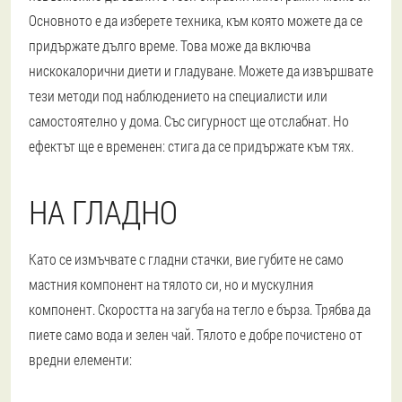
Основното е да изберете техника, към която можете да се
придържате дълго време. Това може да включва
нискокалорични диети и гладуване. Можете да извършвате
тези методи под наблюдението на специалисти или
самостоятелно у дома. Със сигурност ще отслабнат. Но
ефектът ще е временен: стига да се придържате към тях.
НА ГЛАДНО
Като се измъчвате с гладни стачки, вие губите не само
мастния компонент на тялото си, но и мускулния
компонент. Скоростта на загуба на тегло е бърза. Трябва да
пиете само вода и зелен чай. Тялото е добре почистено от
вредни елементи: