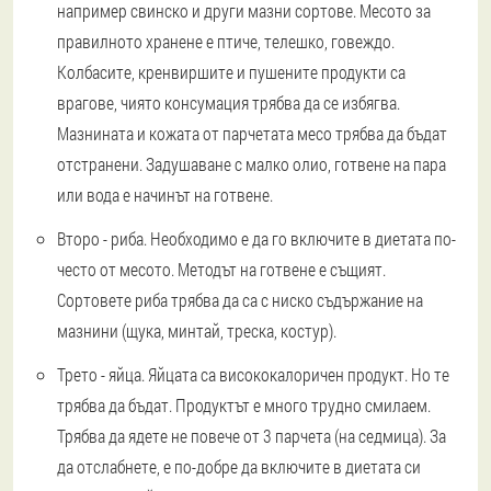
например свинско и други мазни сортове. Месото за
правилното хранене е птиче, телешко, говеждо.
Колбасите, кренвиршите и пушените продукти са
врагове, чиято консумация трябва да се избягва.
Мазнината и кожата от парчетата месо трябва да бъдат
отстранени. Задушаване с малко олио, готвене на пара
или вода е начинът на готвене.
Второ - риба
. Необходимо е да го включите в диетата по-
често от месото. Методът на готвене е същият.
Сортовете риба трябва да са с ниско съдържание на
мазнини (щука, минтай, треска, костур).
Трето - яйца
. Яйцата са висококалоричен продукт. Но те
трябва да бъдат. Продуктът е много трудно смилаем.
Трябва да ядете не повече от 3 парчета (на седмица). За
да отслабнете, е по-добре да включите в диетата си