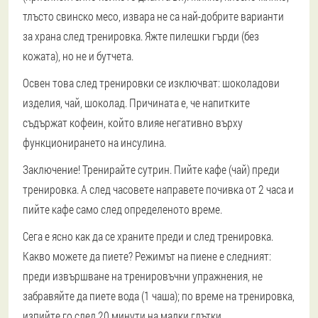
тлъсто свинско месо, извара не са най-добрите варианти
за храна след тренировка. Яжте пилешки гърди (без
кожата), но не и бутчета.
Освен това след тренировки се изключват: шоколадови
изделия, чай, шоколад. Причината е, че напитките
съдържат кофеин, който влияе негативно върху
функционирането на инсулина.
Заключение! Тренирайте сутрин. Пийте кафе (чай) преди
тренировка. А след часовете направете почивка от 2 часа и
пийте кафе само след определеното време.
Сега е ясно как да се храните преди и след тренировка.
Какво можете да пиете? Режимът на пиене е следният:
преди извършване на тренировъчни упражнения, не
забравяйте да пиете вода (1 чаша); по време на тренировка,
изпийте го след 20 минути на малки глътки.