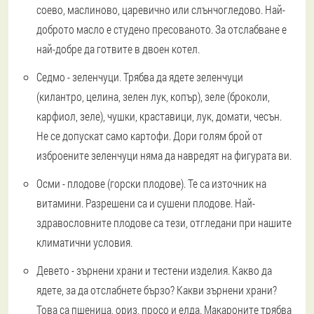
соево, маслиново, царевично или слънчогледово. Най-
доброто масло е студено пресованото. За отслабване е
най-добре да готвите в двоен котел.
Седмо - зеленчуци
. Трябва да ядете зеленчуци
(килантро, целина, зелен лук, копър), зеле (броколи,
карфиол, зеле), чушки, краставици, лук, домати, чесън.
Не се допускат само картофи. Дори голям брой от
изброените зеленчуци няма да навредят на фигурата ви.
Осми - плодове (горски плодове)
. Те са източник на
витамини. Разрешени са и сушени плодове. Най-
здравословните плодове са тези, отгледани при нашите
климатични условия.
Девето - зърнени храни и тестени изделия
. Какво да
ядете, за да отслабнете бързо? Какви зърнени храни?
Това са пшеница, ориз, просо и елда. Макароните трябва