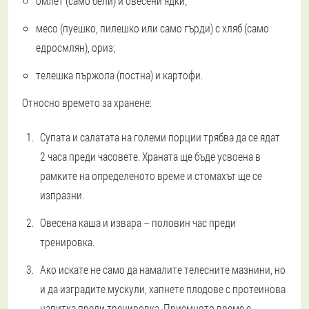
омлет (само бели) и овесени ядки;
месо (пуешко, пилешко или само гърди) с хляб (само
едросмлян), ориз;
телешка пържола (постна) и картофи.
Относно времето за хранене:
Супата и салатата на големи порции трябва да се ядат
2 часа преди часовете. Храната ще бъде усвоена в
рамките на определеното време и стомахът ще се
изпразни.
Овесена каша и извара – половин час преди
тренировка.
Ако искате не само да намалите телесните мазнини, но
и да изградите мускули, хапнете плодове с протеинова
напитка преди тренировка. Приемното време е