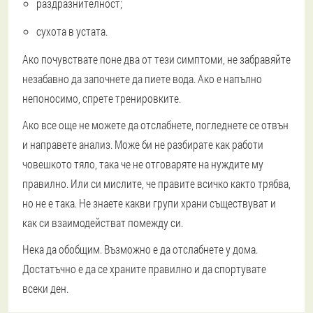
раздразнителност;
сухота в устата.
Ако почувствате поне два от тези симптоми, не забравяйте
незабавно да започнете да пиете вода. Ако е напълно
непоносимо, спрете тренировките.
Ако все още не можете да отслабнете, погледнете се отвън
и направете анализ. Може би не разбирате как работи
човешкото тяло, така че не отговаряте на нуждите му
правилно. Или си мислите, че правите всичко както трябва,
но не е така. Не знаете какви групи храни съществуват и
как си взаимодействат помежду си.
Нека да обобщим. Възможно е да отслабнете у дома.
Достатъчно е да се храните правилно и да спортувате
всеки ден.