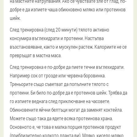
на мастните натрупвания. Ако се чувствате зле от глад, по-
добре е да изпиете чаша обикновено мляко или протеинов
шейк.
След тренировка (след 20 минути) тялото активно
консумира въглехидрати и протеини. Настъпва
възстановяване, както и мускулен растеж. Калориите не се
превръщат в мастна маса.
След тренировка е по-добре да пиете течни въглехидрати.
Например сок от грозде или червена боровинка.
Треньорите също съветват да попълните тялото с
протеини. Би било по-добре да е протеинов шейк. Трябва да
го изпиете веднага след приключване на часовете.
Обикновените яйчни белтъци могат да заменят коктейла.
Можете също така да ядете всяка протеинова храна.
Основното е, че това е малка порция протеинов продукт
(приблизително колкото дланта ви). Мляко, кисело мляко,