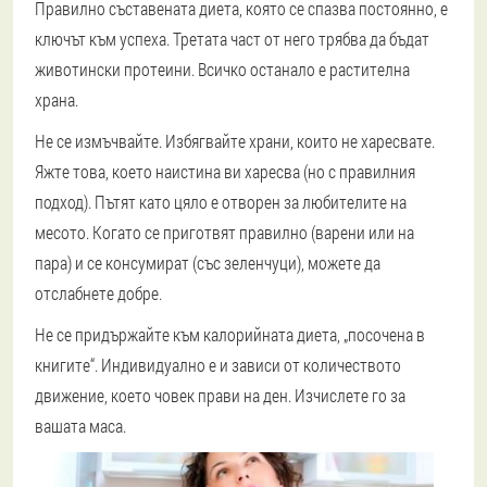
Правилно съставената диета, която се спазва постоянно, е
ключът към успеха. Третата част от него трябва да бъдат
животински протеини. Всичко останало е растителна
храна.
Не се измъчвайте. Избягвайте храни, които не харесвате.
Яжте това, което наистина ви харесва (но с правилния
подход). Пътят като цяло е отворен за любителите на
месото. Когато се приготвят правилно (варени или на
пара) и се консумират (със зеленчуци), можете да
отслабнете добре.
Не се придържайте към калорийната диета, „посочена в
книгите“. Индивидуално е и зависи от количеството
движение, което човек прави на ден. Изчислете го за
вашата маса.