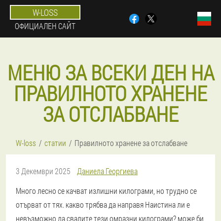
W-LOSS
ОФИЦИАЛЕН САЙТ
МЕНЮ ЗА ВСЕКИ ДЕН НА
ПРАВИЛНОТО ХРАНЕНЕ
ЗА ОТСЛАБВАНЕ
W-loss
статии
Правилното хранене за отслабване
3 Декември 2025
Даниела Георгиева
Много лесно се качват излишни килограми, но трудно се
отърват от тях. какво трябва да направя Наистина ли е
невъзможно да свалите тези омразни килограми? може би