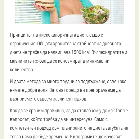
Принципът на нискокалоричната диета също е
ограничение. Общата хранителна стойност на дневната
диета не трябва да надвишава 1500 kcal. Въглехидратите и
мазнините трябва да се консумират в минимални
количества.
И двата метода са много трудни за поддържане, освен ако
нямате добра воля. Затова горещо ви препоръчваме да
възприемете съвсем различен подход.
Как да се храним правилно, за да отслабнем у дома? Това е
въпросът, който трябва да ви интересува. Само с
компетентен подход към планирането на диета загубата на
тегло няма да бъде временна. Килограмите ще изчезват