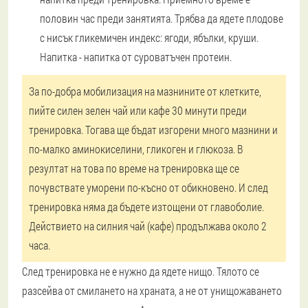
половин час преди занятията. Трябва да ядете плодове
с нисък гликемичен индекс: ягоди, ябълки, круши.
Напитка - напитка от суроватъчен протеин.
За по-добра мобилизация на мазнините от клетките,
пийте силен зелен чай или кафе 30 минути преди
тренировка. Тогава ще бъдат изгорени много мазнини и
по-малко аминокиселини, гликоген и глюкоза. В
резултат на това по време на тренировка ще се
почувствате уморени по-късно от обикновено. И след
тренировка няма да бъдете изтощени от главоболие.
Действието на силния чай (кафе) продължава около 2
часа.
След тренировка не е нужно да ядете нищо. Тялото се
разсейва от смилането на храната, а не от унищожаването