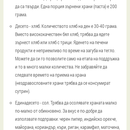
да са твърди. Една порция зърнени храни (паста) е 200
грама.
Десето - хляб
. Количеството хляб на ден е 30-40 грама.
Вместо висококачествен бял хляб, трябва да ядете
зърнест хляб или хляб с трици. Яденето на печени
продукти е неприемливо по време на загуба на тегло.
Можете да си го позволите само на етапа на поддръжка
и то в много малки количества. Не забравяйте да
следвате времето на приема на храна
(нездравословните храни трябва да се консумират
сутрин).
Единадесето - сол
. Трябва да осолявате храната малко
по-малко от обикновено. За вкус е по-добре да
използвате подправки: черен пипер, индийско орехче,
майорана, кориандър, къри, риган, карамфил, маточина,