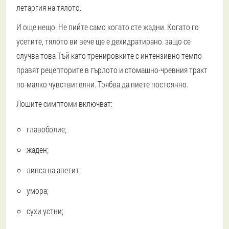
летаргия на тялото.
И още нещо. Не пийте само когато сте жадни. Когато го
усетите, тялото ви вече ще е дехидратирано. защо се
случва това Тъй като тренировките с интензивно темпо
правят рецепторите в гърлото и стомашно-чревния тракт
по-малко чувствителни. Трябва да пиете постоянно.
Лошите симптоми включват:
главоболие;
жаден;
липса на апетит;
умора;
сухи устни;