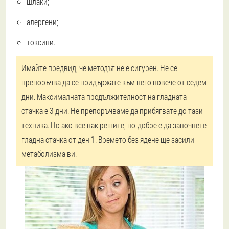
шлаки;
алергени;
токсини.
Имайте предвид, че методът не е сигурен. Не се
препоръчва да се придържате към него повече от седем
дни. Максималната продължителност на гладната
стачка е 3 дни. Не препоръчваме да прибягвате до тази
техника. Но ако все пак решите, по-добре е да започнете
гладна стачка от ден 1. Времето без ядене ще засили
метаболизма ви.