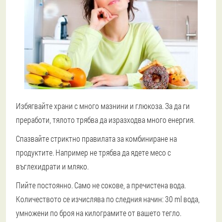
Избягвайте храни с много мазнини и глюкоза. За да ги
преработи, тялото трябва да изразходва много енергия.
Спазвайте стриктно правилата за комбиниране на
продуктите. Например не трябва да ядете месо с
въглехидрати и мляко.
Пийте постоянно. Само не сокове, а пречистена вода.
Количеството се изчислява по следния начин: 30 ml вода,
умножени по броя на килограмите от вашето тегло.