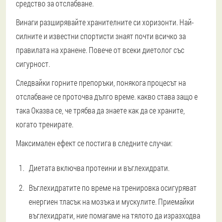
средство за отслабване.
Винаги разширявайте хранителните си хоризонти. Най-
силните и известни спортисти знаят почти всичко за
правилата на хранене. Повече от всеки диетолог със
сигурност.
Следвайки горните препоръки, понякога процесът на
отслабване се проточва дълго време. какво става защо е
така Оказва се, че трябва да знаете как да се храните,
когато тренирате.
Максимален ефект се постига в следните случаи:
Диетата включва протеини и въглехидрати.
Въглехидратите по време на тренировка осигуряват
енергиен тласък на мозъка и мускулите. Приемайки
въглехидрати, ние помагаме на тялото да изразходва