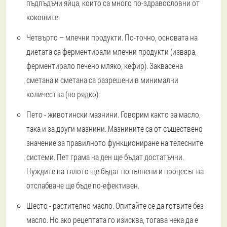
пъдпъдъчи яйца, които са много по-здравословни от
кокошите.
Четвърто – млечни продукти
. По-точно, основата на
диетата са ферментирали млечни продукти (извара,
ферментирало печено мляко, кефир). Заквасена
сметана и сметана са разрешени в минимални
количества (но рядко).
Пето - животински мазнини
. Говорим както за масло,
така и за други мазнини. Мазнините са от съществено
значение за правилното функциониране на телесните
системи. Пет грама на ден ще бъдат достатъчни.
Нуждите на тялото ще бъдат попълнени и процесът на
отслабване ще бъде по-ефективен.
Шесто - растително масло
. Опитайте се да готвите без
масло. Но ако рецептата го изисква, тогава нека да е