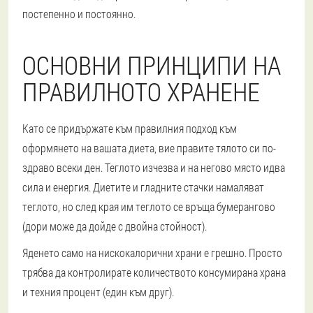
постепенно и постоянно.
ОСНОВНИ ПРИНЦИПИ НА
ПРАВИЛНОТО ХРАНЕНЕ
Като се придържате към правилния подход към
оформянето на вашата диета, вие правите тялото си по-
здраво всеки ден. Теглото изчезва и на негово място идва
сила и енергия. Диетите и гладните стачки намаляват
теглото, но след края им теглото се връща бумерангово
(дори може да дойде с двойна стойност).
Яденето само на нискокалорични храни е грешно. Просто
трябва да контролирате количеството консумирана храна
и техния процент (един към друг).