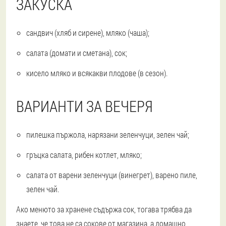
ЗАКУСКА
сандвич (хляб и сирене), мляко (чаша);
салата (домати и сметана), сок;
кисело мляко и всякакви плодове (в сезон).
ВАРИАНТИ ЗА ВЕЧЕРЯ
пилешка пържола, нарязани зеленчуци, зелен чай;
гръцка салата, рибен котлет, мляко;
салата от варени зеленчуци (винегрет), варено пиле,
зелен чай.
Ако менюто за хранене съдържа сок, тогава трябва да
знаете, че това не са сокове от магазина, а домашно