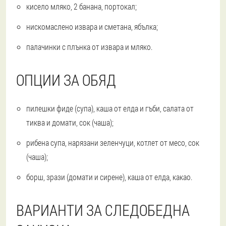
кисело мляко, 2 банана, портокал;
нискомаслено извара и сметана, ябълка;
палачинки с плънка от извара и мляко.
ОПЦИИ ЗА ОБЯД
пилешки фиде (супа), каша от елда и гъби, салата от
тиква и домати, сок (чаша);
рибена супа, нарязани зеленчуци, котлет от месо, сок
(чаша);
борш, зрази (домати и сирене), каша от елда, какао.
ВАРИАНТИ ЗА СЛЕДОБЕДНА