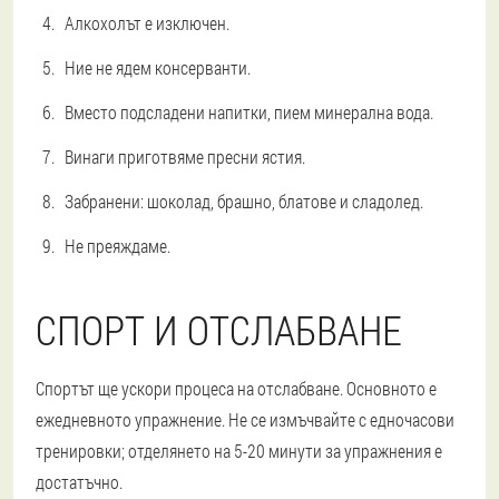
Алкохолът е изключен.
Ние не ядем консерванти.
Вместо подсладени напитки, пием минерална вода.
Винаги приготвяме пресни ястия.
Забранени: шоколад, брашно, блатове и сладолед.
Не преяждаме.
СПОРТ И ОТСЛАБВАНЕ
Спортът ще ускори процеса на отслабване. Основното е
ежедневното упражнение. Не се измъчвайте с едночасови
тренировки; отделянето на 5-20 минути за упражнения е
достатъчно.