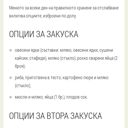
Менюто за всеки ден на правилното хранене за отслабване
включва опциите, изброени по-долу.
ОПЦИИ ЗА ЗАКУСКА
овесени ядки (съставки: мляко, овесени ядки, сушени
кайсии, стафиди), мляко (стъкло), рохко сварени яйца (2
броя);
риба, приготвена в тесто; картофено пюре и мляко
(стъкло);
мюсли и мляко, яйца (1 бр.), плодов сок.
ОПЦИИ ЗА ВТОРА ЗАКУСКА