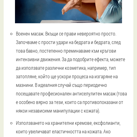
Военен масаж. Вкъщи се прави невероятно просто.
Започваме с прости удари на бедрата и бедрата, след
това бавно, постепенно преминаваме към кръгови
интензивни движения. За да подобрите ефекта, можете
да използвате различни козметика, например, тип
затопляне, който ще ускори процеса на изгаряне на
мазнини. В идеалния случай също периодично
посещавате професионален антиселулитен масаж (това
е особено вярно за тези, които са противопоказани от
някои независими манипулации с кожата).
Използването на хранителни кремове, ексфолианти,
които увеличават еластичността на кожата. Ако