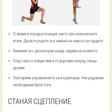
Ставаме в изходна позиция, както при класическите
атаки. Дръжте ръцете си в замъка на нивото на гърдите.
Взимаме се с десния крак назад, сядаме на коляното.
След това го повдигаме и го дърпаме напред, сякаш
духаме.
Повтаряме упражнението на втория крак. Ние редуваме
необходимия брой пъти.
СТАНАЯ СЦЕПЛЕНИЕ