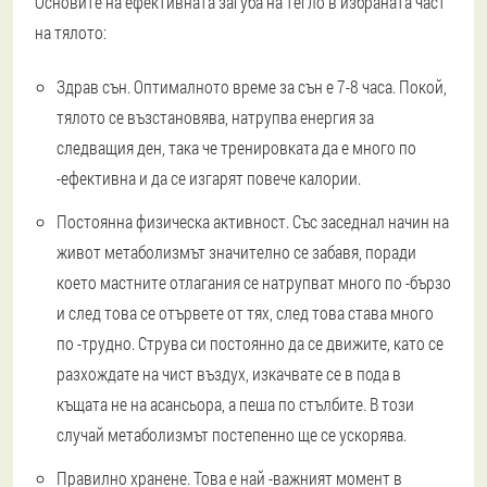
Основите на ефективната загуба на тегло в избраната част
на тялото:
Здрав сън.
Оптималното време за сън е 7-8 часа. Покой,
тялото се възстановява, натрупва енергия за
следващия ден, така че тренировката да е много по
-ефективна и да се изгарят повече калории.
Постоянна физическа активност.
Със заседнал начин на
живот метаболизмът значително се забавя, поради
което мастните отлагания се натрупват много по -бързо
и след това се отървете от тях, след това става много
по -трудно. Струва си постоянно да се движите, като се
разхождате на чист въздух, изкачвате се в пода в
къщата не на асансьора, а пеша по стълбите. В този
случай метаболизмът постепенно ще се ускорява.
Правилно хранене.
Това е най -важният момент в