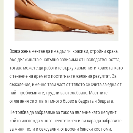
Всяка жена мечтае да има дълги, красиви, стройни крака.
Ако дължината е напълно зависима от наследствеността,
тогава можете да работите върху хармония и красота, като
с течение на времето постигнахте желания резултат. За
съжаление, именно тази част от тялото се счита за една от
най -проблемните, трудни за отслабване. Мастните
отлагания се отлагат много бързо в бедрата и бедрата.
Не трябва да забравяме за такова явление като целулит,
който изглежда много неестетичен и ви кара да забравите
за мини поли и сексуални, отворени бански костюми.