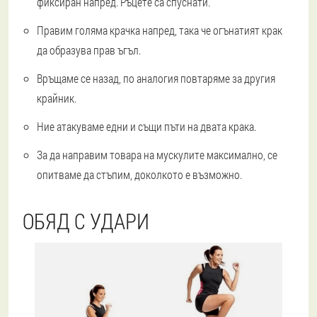
фиксиран напред. Ръцете са спуснати.
Правим голяма крачка напред, така че огънатият крак
да образува прав ъгъл.
Връщаме се назад, по аналогия повтаряме за другия
крайник.
Ние атакуваме едни и същи пъти на двата крака.
За да направим товара на мускулите максимално, се
опитваме да стъпим, доколкото е възможно.
ОБЯД С УДАРИ