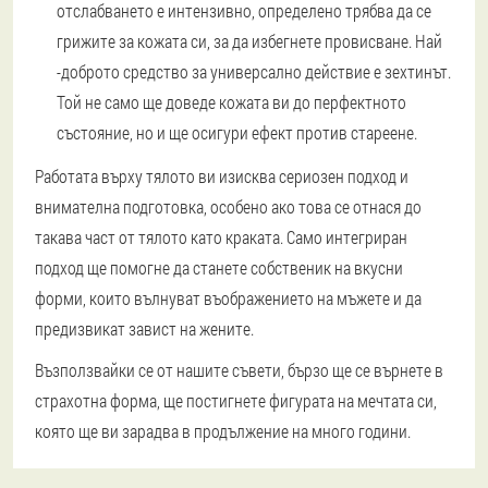
отслабването е интензивно, определено трябва да се
грижите за кожата си, за да избегнете провисване. Най
-доброто средство за универсално действие е зехтинът.
Той не само ще доведе кожата ви до перфектното
състояние, но и ще осигури ефект против стареене.
Работата върху тялото ви изисква сериозен подход и
внимателна подготовка, особено ако това се отнася до
такава част от тялото като краката. Само интегриран
подход ще помогне да станете собственик на вкусни
форми, които вълнуват въображението на мъжете и да
предизвикат завист на жените.
Възползвайки се от нашите съвети, бързо ще се върнете в
страхотна форма, ще постигнете фигурата на мечтата си,
която ще ви зарадва в продължение на много години.