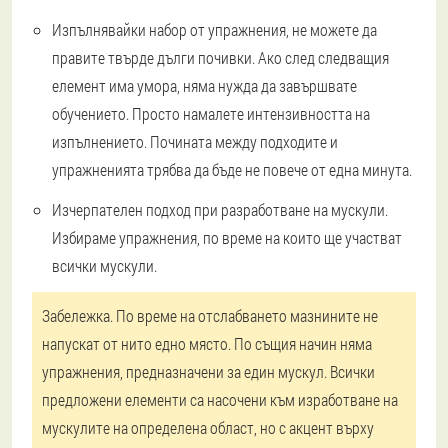
Изпълнявайки набор от упражнения, не можете да
правите твърде дълги почивки. Ако след следващия
елемент има умора, няма нужда да завършвате
обучението. Просто намалете интензивността на
изпълнението. Почината между подходите и
упражненията трябва да бъде не повече от една минута.
Изчерпателен подход при разработване на мускули.
Избираме упражнения, по време на които ще участват
всички мускули.
Забележка.
По време на отслабването мазнините не
напускат от нито едно място. По същия начин няма
упражнения, предназначени за един мускул. Всички
предложени елементи са насочени към изработване на
мускулите на определена област, но с акцент върху