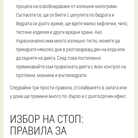
процеса на освобождаване от излишни килограми.
Съгласете се, ще се биете с целулита по бедрата и
бедрата си дълго време, ще ядете малко кифлички, чипс,
тестени изделия и други вредни храни. Ако
първоначално има много излишно тегло, можете да
прекарате няколко дни в разтоварващ ден на елда или
да седнете на диета. След това постепенно
преминавайте към правилната диета с ясен контрол на
протеини, мазнини и въглехидрати.
Следвайки три прости правила, отслабването в залата или
у дома ще премине много по -бързо и с дългосрочен ефект.
ИЗБОР НА СТОП:
ПРАВИЛА ЗА