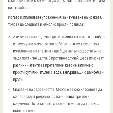
който жена или мъж могат да издържат на началните етапи
на отслабване.
Когато изпълнявате упражнения за изучаване на краката,
трябва да следвате и няколко прости правила:
Ако основната задача е да се намали теглото, а не набор
от мускулна маса, тогава собствената му тежест при
изпълнение на елементи ще бъде напълно достатъчно,
за да постигне целта. В противен случай ще се изискват
различни агенти за претегляне, като се започне с
прости бутилки, пълни с вода, завършващи с дъмбели и
пръти.
Спазване на редовността. Много е важно класовете да
се провеждат редовно. За начинаещи, три пъти
седмично. По -опитните спортисти могат да тренират
поне пет пъти.