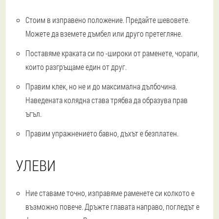
Стоим в изправено положение. Предайте шевовете.
Можете да вземете дъмбел или друго претегляне.
Поставяме краката си по -широки от раменете, чорапи,
които разгръщаме един от друг.
Правим клек, но не и до максимална дълбочина.
Наведената колядна става трябва да образува прав
ъгъл.
Правим упражнението бавно, дъхът е безплатен.
УЛЕВИ
Ние ставаме точно, изправяме раменете си колкото е
възможно повече. Дръжте главата направо, погледът е