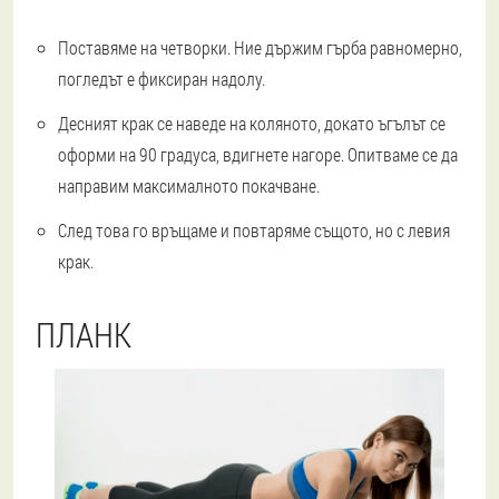
Поставяме на четворки. Ние държим гърба равномерно,
погледът е фиксиран надолу.
Десният крак се наведе на коляното, докато ъгълът се
оформи на 90 градуса, вдигнете нагоре. Опитваме се да
направим максималното покачване.
След това го връщаме и повтаряме същото, но с левия
крак.
ПЛАНК