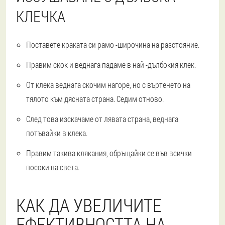
КЛЕЧКА
Поставете краката си рамо -широчина на разстояние.
Правим скок и веднага падаме в най -дълбокия клек.
От клека веднага скочим нагоре, но с въртенето на
тялото към дясната страна. Седим отново.
След това изскачаме от лявата страна, веднага
потъвайки в клека.
Правим такива клякания, обръщайки се във всички
посоки на света.
КАК ДА УВЕЛИЧИТЕ
ЕФЕКТИВНОСТТА НА