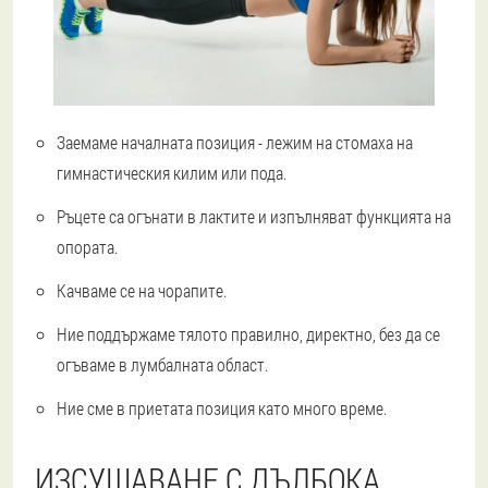
Заемаме началната позиция - лежим на стомаха на
гимнастическия килим или пода.
Ръцете са огънати в лактите и изпълняват функцията на
опората.
Качваме се на чорапите.
Ние поддържаме тялото правилно, директно, без да се
огъваме в лумбалната област.
Ние сме в приетата позиция като много време.
ИЗСУШАВАНЕ С ДЪЛБОКА