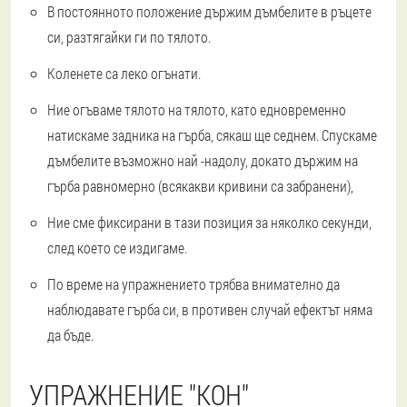
В постоянното положение държим дъмбелите в ръцете
си, разтягайки ги по тялото.
Коленете са леко огънати.
Ние огъваме тялото на тялото, като едновременно
натискаме задника на гърба, сякаш ще седнем. Спускаме
дъмбелите възможно най -надолу, докато държим на
гърба равномерно (всякакви кривини са забранени),
Ние сме фиксирани в тази позиция за няколко секунди,
след което се издигаме.
По време на упражнението трябва внимателно да
наблюдавате гърба си, в противен случай ефектът няма
да бъде.
УПРАЖНЕНИЕ "КОН"