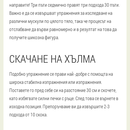
направите! Три пъти седмично правят три подхода 30 пъти.
Важно е да се извършват упражнения за изследване на
различни мускули по цялото тяло, така че процесът на
отслабване да върви равномерно и в резултат на това да
получите шикозна фигура.
СКАЧАНЕ НА ХЪЛМА
Подобно упражнение се прави най -добре с помощта на
широка стабилна изпражнения или изпражнения.
Поставете го пред себе си на разстояние 30 см и скочете,
като избягвате силни печки с ръце. След това се върнете в
изходна позиция. Препоръчваме ви да извършите 2-3
подхода от 10 скока.