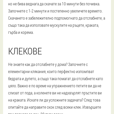
но не бива веднага да скачате за 10 минути без почивка.
Започнете с 1-2 минути и постепенно увеличете времето.
Скачането е забележително подпомогнато да отслабнете, а
също така да използвате мускулите на ръцете, краката,
гърба и корема.
КЛЕКОВЕ
Не знаете как да отслабнете у дома? Започнете с
елементарни клякания, които перфектно изпомпват
бедрата и дупето, а също така помагат да отслабнете като
цяло. Важно е по време на упражнението петите ви да не
слизат от пода, а коленете ви не надхвърлят пръстите ви
на краката. Искате ли да усложните задачата? След това
опитайте да направите скок след всеки клек. Извършете