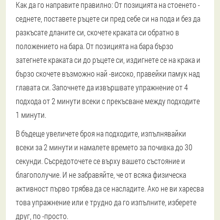
Как да го направите правилно: От позицията на стоенето -
седнете, поставете ръцете си пред себе си на пода и без да
разкъсате дланите си, скочете краката си обратно в
положението на бара. От позицията на бара бързо
затегнете краката си до ръцете си, издигнете се на крака и
бързо скочете възможно най -високо, правейки памук над
главата си. Започнете да извършвате упражнение от 4
подхода от 2 минути всеки с прекъсване между подходите
1 минути.
В бъдеще увеличете броя на подходите, изпълнявайки
всеки за 2 минути и намалете времето за почивка до 30
секунди. Съсредоточете се върху вашето състояние и
благополучие. И не забравяйте, че от всяка физическа
активност първо трябва да се насладите. Ако не ви харесва
това упражнение или е трудно да го изпълните, изберете
друг, по -просто.