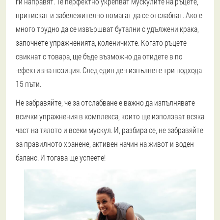
ги направят. Те перфектно укрепват мускулите на ръцете,
притискат и забележително помагат да се отслабнат. Ако е
много трудно да се извършват бутални с удължени крака,
започнете упражненията, коленичихте. Когато ръцете
свикнат с товара, ще бъде възможно да отидете в по
-ефективна позиция. След един ден изпълнете три подхода
15 пъти.
Не забравяйте, че за отслабване е важно да изпълнявате
всички упражнения в комплекса, които ще използват всяка
част на тялото и всеки мускул. И, разбира се, не забравяйте
за правилното хранене, активен начин на живот и воден
баланс. И тогава ще успеете!