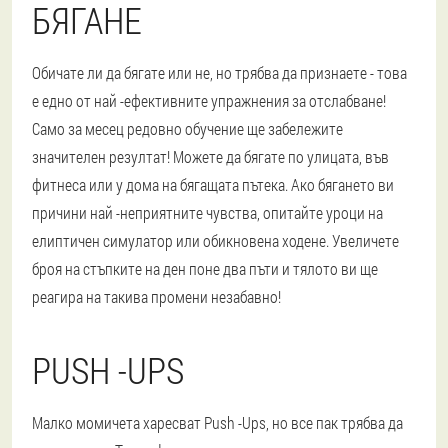
БЯГАНЕ
Обичате ли да бягате или не, но трябва да признаете - това
е едно от най -ефективните упражнения за отслабване!
Само за месец редовно обучение ще забележите
значителен резултат! Можете да бягате по улицата, във
фитнеса или у дома на бягащата пътека. Ако бягането ви
причини най -неприятните чувства, опитайте уроци на
елиптичен симулатор или обикновена ходене. Увеличете
броя на стъпките на ден поне два пъти и тялото ви ще
реагира на такива промени незабавно!
PUSH -UPS
Малко момичета харесват Push -Ups, но все пак трябва да