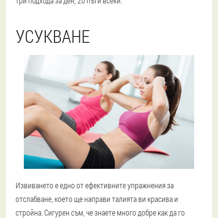
три подхода за ден, 20 пъти всеки.
УСУКВАНЕ
Извиването е едно от ефективните упражнения за
отслабване, което ще направи талията ви красива и
стройна. Сигурен съм, че знаете много добре как да го