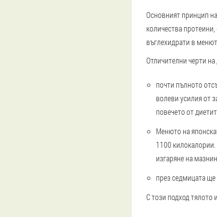
Основният принцип на 
количества протеини,
въглехидрати в менют
Отличителни черти на 
почти пълното отсъ
волеви усилия от з
повечето от диетит
Менюто на японскат
1100 килокалории. 
изгаряне на мазнин
през седмицата ще 
С този подход тялото 