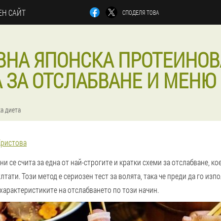
Н САЙТ
СПОДЕЛЯ ТОВА
ВНА ЯПОНСКА ПРОТЕИНОВА
 ЗА ОТСЛАБВАНЕ И МЕНЮ 
а диета
Христова
ни се счита за една от най-строгите и кратки схеми за отслабване, к
тати. Този метод е сериозен тест за волята, така че преди да го изпо
характеристиките на отслабването по този начин.