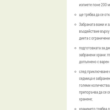
изпиете поне 200 
ще трябва да се от
Забраната важи и з
въздействие върху 
диета с ограничени
подготовката за ди
забранени храни: п
допълнено с варен 
след приключване н
седмица е забранен
големи количества.
препоръчва да се о
хранене;
храненето трябва д