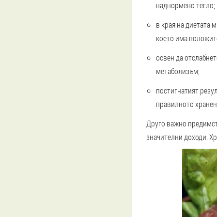
наднормено тегло;
в края на диетата 
което има положит
освен да отслабнет
метаболизъм;
постигнатият резул
правилното хранен
Друго важно предимств
значителни доходи. Хр