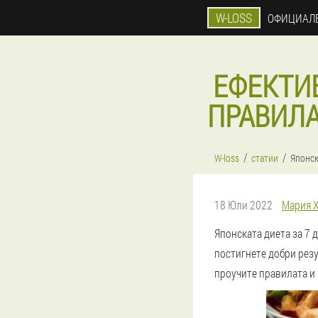
W-LOSS
ОФИЦИАЛЕ
ЕФЕКТИ
ПРАВИЛА
W-loss
статии
Японск
18 Юли 2022
Мария 
Японската диета за 7 д
постигнете добри резул
проучите правилата и 