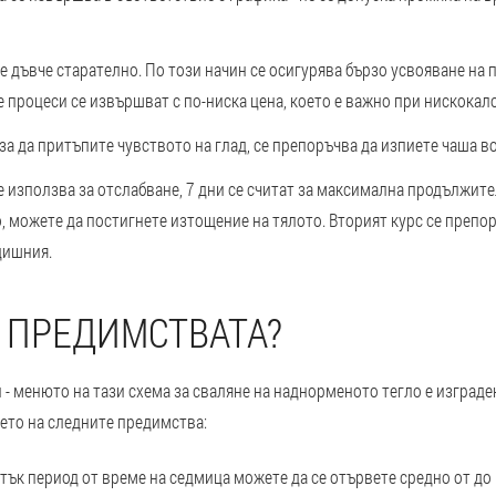
се дъвче старателно. По този начин се осигурява бързо усвояване на 
процеси се извършват с по-ниска цена, което е важно при нискокал
за да притъпите чувството на глад, се препоръчва да изпиете чаша во
е използва за отслабване, 7 дни се считат за максимална продължите
, можете да постигнете изтощение на тялото. Вторият курс се препор
дишния.
 ПРЕДИМСТВАТА?
и - менюто на тази схема за сваляне на наднорменото тегло е изграден
ето на следните предимства:
тък период от време на седмица можете да се отървете средно от до