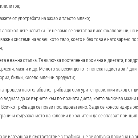
милилитра;
кажете от употребата на захар и тлъсто мляко;
а алкохолните напитки. Те не само се считат за висококалорични, но
важни системи на човешкото тяло, което и без това е натоварено по
я;
ета е важна стъпка. Тя включва постепенна промяна в диетата, придр
ържени, мазни и др. Менюто за всеки ден от японската диета за 7 дни
ориз, билки, кисело-млечни продукти;
а процеса на отслабване, трябва да осигурите правилния изход от ди
о веднага да се върнете към по-позната диета, която включва мазни 
 Всичко трябва да се прави последователно. За да се консолидира рез
граничи съдържанието на калории в храните и да се спазват принци
а се извършва в съответствие с графика - не се допуска промяна на 