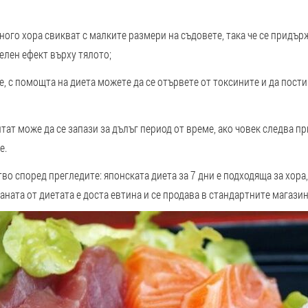
много хора свикват с малките размери на съдовете, така че се придър
елен ефект върху тялото;
е, с помощта на диета можете да се отървете от токсините и да пост
тат може да се запази за дълъг период от време, ако човек следва п
е.
о според прегледите: японската диета за 7 дни е подходяща за хора
аната от диетата е доста евтина и се продава в стандартните магазин