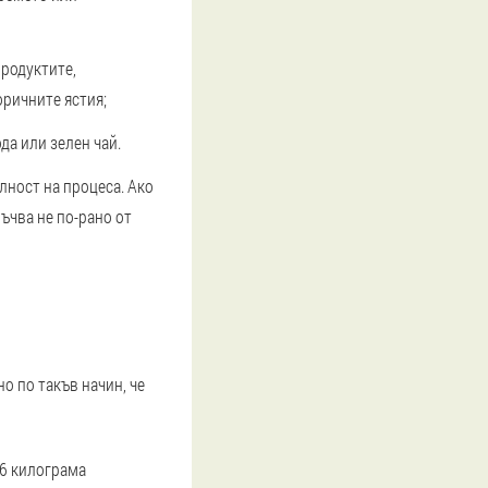
продуктите,
оричните ястия;
да или зелен чай.
лност на процеса. Ако
ъчва не по-рано от
о по такъв начин, че
 6 килограма