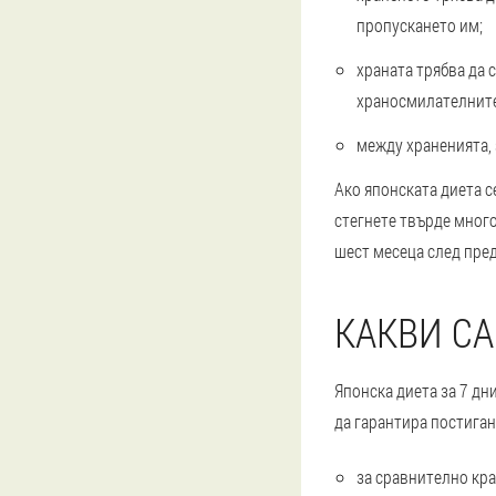
пропускането им;
храната трябва да 
храносмилателните 
между храненията, 
Ако японската диета с
стегнете твърде много
шест месеца след пре
КАКВИ СА
Японска диета за 7 дн
да гарантира постиган
за сравнително кра