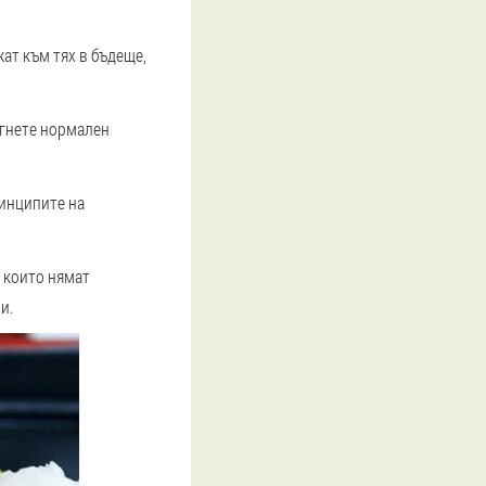
жат към тях в бъдеще,
игнете нормален
ринципите на
, които нямат
и.