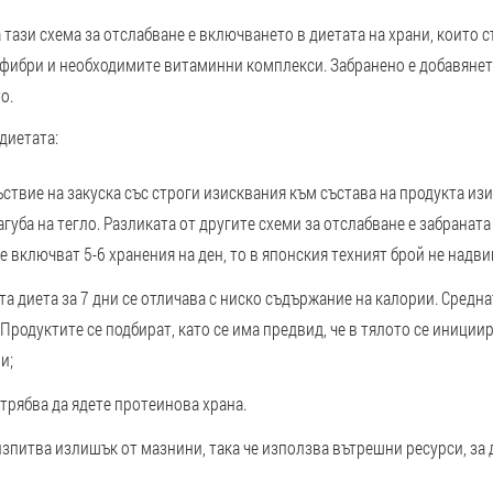
тази схема за отслабване е включването в диетата на храни, които 
 фибри и необходимите витаминни комплекси. Забранено е добавянет
о.
диетата:
ствие на закуска със строги изисквания към състава на продукта из
агуба на тегло. Разликата от другите схеми за отслабване е забраната
е включват 5-6 хранения на ден, то в японския техният брой не надви
а диета за 7 дни се отличава с ниско съдържание на калории. Средна
Продуктите се подбират, като се има предвид, че в тялото се иниции
и;
трябва да ядете протеинова храна.
изпитва излишък от мазнини, така че използва вътрешни ресурси, за 