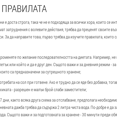
 ПРАВИЛАТА
ни е доста строга, така че не е подходяща за всички хора, които се ин
имат затруднения с волевите действия, трябва да преценят своите въз
си. За да направите това, първо трябва да изучите правилата, които 
променяте по желание последователността на диетата. Например, не
етък или който и да е друг ден. Същото важи и за дневния режим - за
 които са предназначени за сутрешното хранене;
отребата на сол при готвене. Ако е трудно да се яде без добавка, тог
хиката - разрешен е малък брой слаби заместители;
 7 дни, както всяка друга схема за отслабване, предполага необходим
невната дажба трябва да съдържа 2 литра чиста вода. По-добре е да з
ода. Същото важи и за подготовката за хранене - 30 минути преди обя