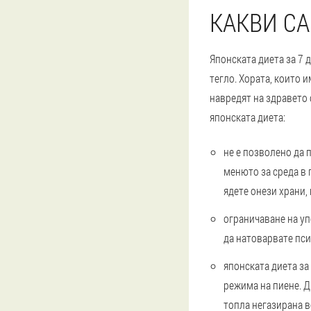
КАКВИ СА
Японската диета за 7 д
тегло. Хората, които 
навредят на здравето 
японската диета:
не е позволено да 
менюто за среда в п
ядете онези храни,
ограничаване на уп
да натоварвате пси
японската диета за
режима на пиене. Д
топла негазирана в