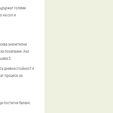
съдържат големи
о на сол и
исква значителни
 за похапване. Ако
шава 3;
та дневна стойност е
рат процеси за
да постигне баланс.