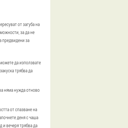
тересуват от загуба на
можности, за да не
са предвидени за
 можете да използвате
 закуска трябва да
ава няма нужда отново
остта от спазване на
апочнете деня с чаша
д и вечеря трябва да