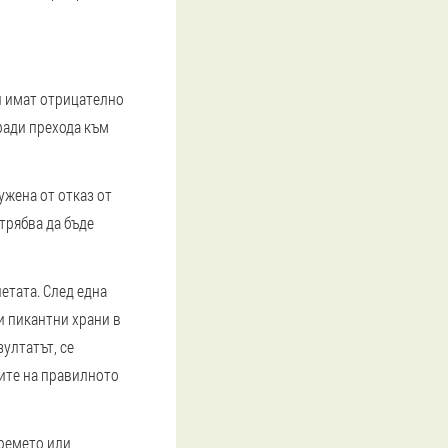
 и имат отрицателно
ради прехода към
ужена от отказ от
 трябва да бъде
етата. След една
и пикантни храни в
ултатът, се
пите на правилното
времето или