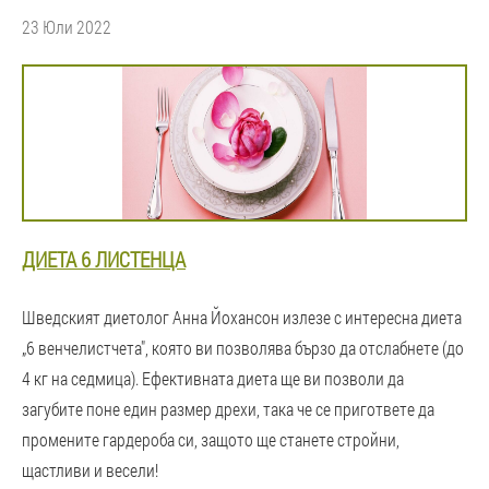
23 Юли 2022
ДИЕТА 6 ЛИСТЕНЦА
Шведският диетолог Анна Йохансон излезе с интересна диета
„6 венчелистчета", която ви позволява бързо да отслабнете (до
4 кг на седмица). Ефективната диета ще ви позволи да
загубите поне един размер дрехи, така че се пригответе да
промените гардероба си, защото ще станете стройни,
щастливи и весели!