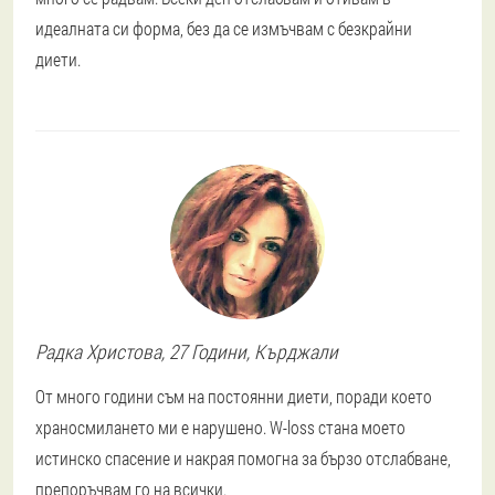
идеалната си форма, без да се измъчвам с безкрайни
диети.
Радка
Христова
, 27 Години,
Кърджали
От много години съм на постоянни диети, поради което
храносмилането ми е нарушено. W-loss стана моето
истинско спасение и накрая помогна за бързо отслабване,
препоръчвам го на всички.