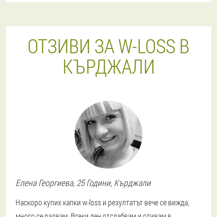
ОТЗИВИ ЗА W-LOSS В
КЪРДЖАЛИ
Елена
Георгиева
, 25 Години,
Кърджали
Наскоро купих капки w-loss и резултатът вече се вижда,
много се радвам. Всеки ден отслабвам и отивам в