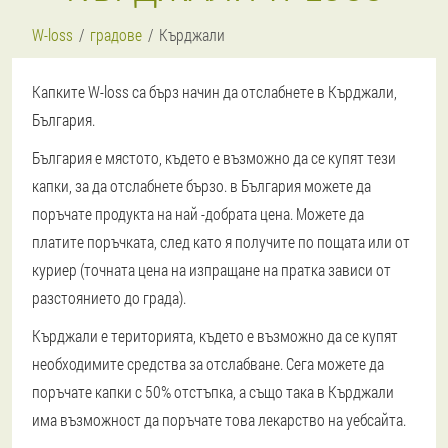
W-loss
градове
Кърджали
Капките W-loss са бърз начин да отслабнете в Кърджали,
България.
България е мястото, където е възможно да се купят тези
капки, за да отслабнете бързо. в България можете да
поръчате продукта на най -добрата цена. Можете да
платите поръчката, след като я получите по пощата или от
куриер (точната цена на изпращане на пратка зависи от
разстоянието до града).
Кърджали е територията, където е възможно да се купят
необходимите средства за отслабване. Сега можете да
поръчате капки с 50% отстъпка, а също така в Кърджали
има възможност да поръчате това лекарство на уебсайта.