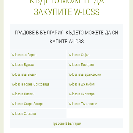
ЗАКУПИТЕ W-LOSS
ГРАДОВЕ В БЪЛГАРИЯ, КЪДЕТО МОЖЕТЕ ДА СИ
КУПИТЕ W-LOSS
W-loss във Варна
W-loss в София
W-loss в Бургас
W-loss в Пловдив
W-loss във Видин
W-loss във враждебно
W-loss в Горна Ориховица
W-loss в Джамбол
W-loss в Плевен
W-loss в Силистра
W-loss в Стара Загора
W-loss в Търговище
W-loss в Хасково
градове В България