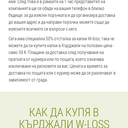
име. След това и в рамките на 1 час представител на
компанията ще се обади на вашия телефон в близко
бъдеще, за да изясни поръчката и да организира доставка
до вашия адрес и да направи поръчка, можете също да
изясните всичките си въпроси с него.
Сега има специална 50% отстъпка за капки W-loss, така че
можете да си купите капки в Кърджали на половин цена -
само 39 €. Плащане за доставка след получаване на
пратката от куриера или по пощата, което означава
изключване на рисковете за вас. Цената и времето за
доставка по пощата или с куриер може да се различават в
зависимост от града.
КАК ДА КУПЯ В
КЪРДЖАЛИ W-LOSS