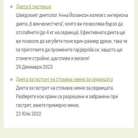
Диета 6 листенца
Шведският диетолог Анна Йохансон излезе с интересна
диета „6 венчелистчета", която ви позволява бързо да
отслабнете (до 4 кг на седмица). Ефективната диета ще
ви позволи да загубите поне един размер дрехи, така че
се пригответе да промените гардероба си, защото ще
станете стройни, щастливи и весели!
29 Декември 2023
Диета за гастрит на стомаха: меню за седмицата
Диета за гастрит на стомаха: меню за седмицата.
Разберете кои храни са разрешени и забранени при
гастрит, вижте примерно меню.
22 Юли 2022