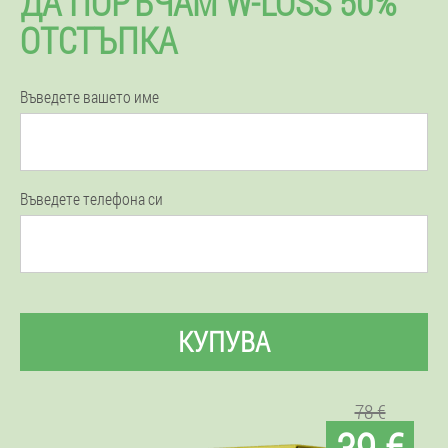
ДА ПОРЪЧАМ W-LOSS 50%
ОТСТЪПКА
Въведете вашето име
Въведете телефона си
КУПУВА
78 €
39 €