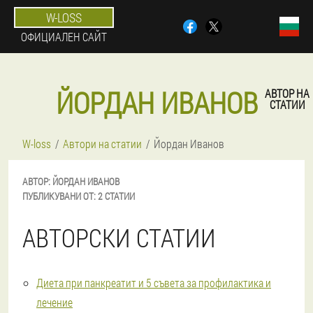
W-LOSS
ОФИЦИАЛЕН САЙТ
ЙОРДАН ИВАНОВ
АВТОР НА
СТАТИИ
W-loss
Автори на статии
Йордан Иванов
АВТОР:
ЙОРДАН
ИВАНОВ
ПУБЛИКУВАНИ ОТ:
2 СТАТИИ
АВТОРСКИ СТАТИИ
Диета при панкреатит и 5 съвета за профилактика и
лечение