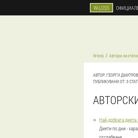
W-LOSS
ОФИЦИАЛЕ
W-loss
Автори на стати
АВТОР:
ГЕОРГИ
ДМИТРОВ
ПУБЛИКУВАНИ ОТ:
3 СТА
АВТОРСК
Най-добрата диета 
Диети по дни - хар
отслабване.