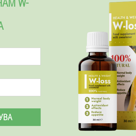
ЧАМ W-
А
УВА