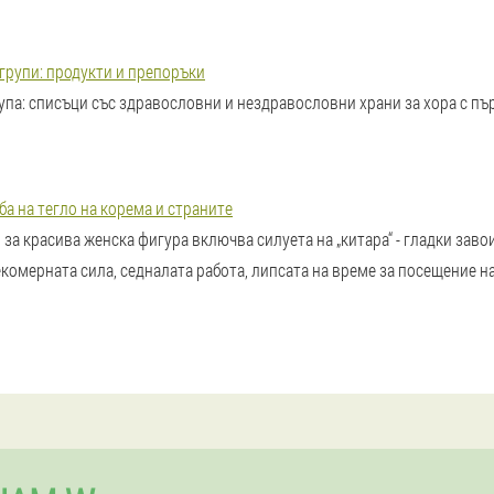
групи: продукти и препоръки
упа: списъци със здравословни и нездравословни храни за хора с пър
ба на тегло на корема и страните
за красива женска фигура включва силуета на „китара“ - гладки завои
екомерната сила, седналата работа, липсата на време за посещение н