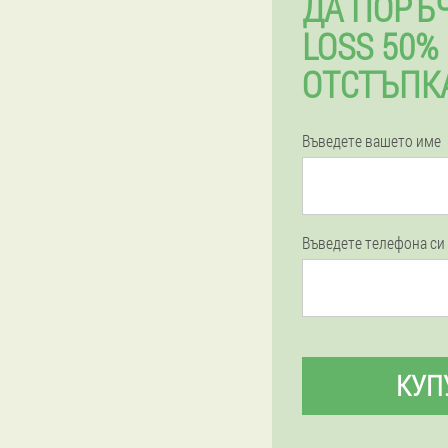
ДА ПОРЪ
LOSS 50%
ОТСТЪПК
Въведете вашето име
Въведете телефона си
КУП