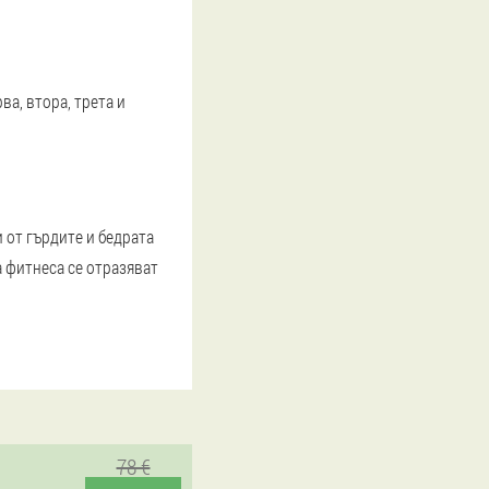
ва, втора, трета и
 от гърдите и бедрата
а фитнеса се отразяват
78 €