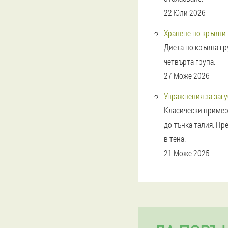
22 Юли 2026
Хранене по кръвни 
Диета по кръвна гр
четвърта група.
27 Може 2026
Упражнения за загу
Класически пример 
до тънка талия. Пр
в тена.
21 Може 2025